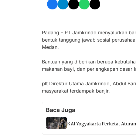
Padang – PT Jamkrindo menyalurkan bant
bentuk tanggung jawab sosial perusahaan
Medan.
Bantuan yang diberikan berupa kebutuhan p
makanan bayi, dan perlengkapan dasar l
plt Direktur Utama Jamkrindo, Abdul Ba
masyarakat terdampak banjir.
Baca Juga
KAI Yogyakarta Perketat Atura