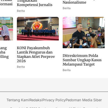
Tingkatkan
Nasionalisme
formasi
Kompetensi Jurnalis
Berita
Berita
dang
KONI Payakumbuh
mba
Lantik Pengurus dan
Ditreskrimum Polda
elling
Siapkan Atlet Porprov
Sumbar Ungkap Kasus
2026
Melampaui Target
Berita
Berita
Tentang Kami
Redaksi
Privacy Policy
Pedoman Media Siber