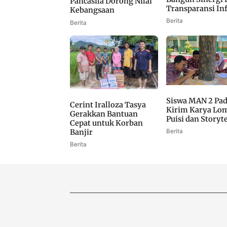
Pancasila Dorong Nilai
Transparansi In
Kebangsaan
Berita
Berita
Siswa MAN 2 Pa
Cerint Iralloza Tasya
Kirim Karya Lo
Gerakkan Bantuan
Puisi dan Storyt
Cepat untuk Korban
Berita
Banjir
Berita