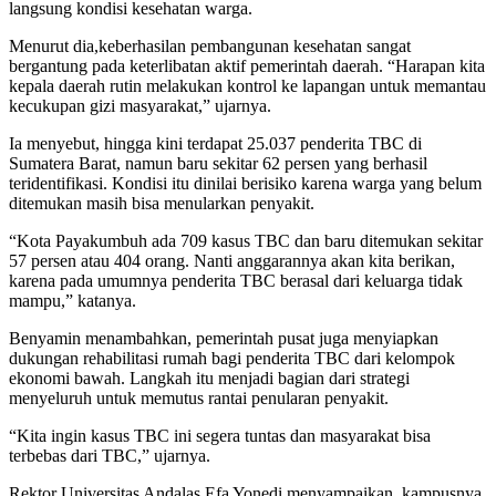
langsung kondisi kesehatan warga.
Menurut dia,keberhasilan pembangunan kesehatan sangat
bergantung pada keterlibatan aktif pemerintah daerah. “Harapan kita
kepala daerah rutin melakukan kontrol ke lapangan untuk memantau
kecukupan gizi masyarakat,” ujarnya.
Ia menyebut, hingga kini terdapat 25.037 penderita TBC di
Sumatera Barat, namun baru sekitar 62 persen yang berhasil
teridentifikasi. Kondisi itu dinilai berisiko karena warga yang belum
ditemukan masih bisa menularkan penyakit.
“Kota Payakumbuh ada 709 kasus TBC dan baru ditemukan sekitar
57 persen atau 404 orang. Nanti anggarannya akan kita berikan,
karena pada umumnya penderita TBC berasal dari keluarga tidak
mampu,” katanya.
Benyamin menambahkan, pemerintah pusat juga menyiapkan
dukungan rehabilitasi rumah bagi penderita TBC dari kelompok
ekonomi bawah. Langkah itu menjadi bagian dari strategi
menyeluruh untuk memutus rantai penularan penyakit.
“Kita ingin kasus TBC ini segera tuntas dan masyarakat bisa
terbebas dari TBC,” ujarnya.
Rektor Universitas Andalas Efa Yonedi menyampaikan, kampusnya