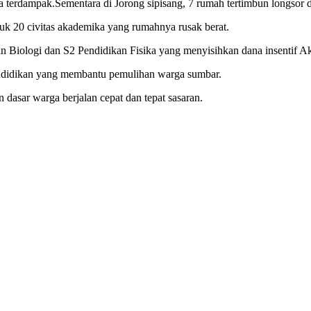
ga terdampak.Sementara di​ Jorong sipisang, 7 rumah tertimbun longsor d
20 ​civitas akademika yang rumahnya ⁢rusak berat.
an Biologi ‌dan S2 Pendidikan Fisika yang menyisihkan dana insentif A
didikan yang membantu pemulihan warga ​sumbar.
 dasar warga ​berjalan cepat⁢ dan tepat⁣ sasaran.