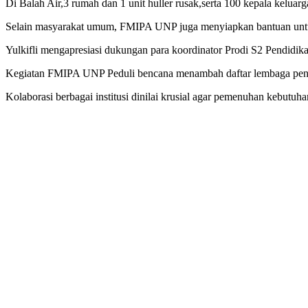
Di Balah Air,3 rumah dan 1 unit huller rusak,serta 100​ kepala keluar
Selain masyarakat umum, FMIPA UNP juga menyiapkan bantuan untuk 
Yulkifli⁣ mengapresiasi dukungan para koordinator Prodi S2 Pendidik
Kegiatan FMIPA‌ UNP Peduli ⁢bencana menambah daftar lembaga pen
Kolaborasi berbagai ​institusi dinilai krusial agar pemenuhan ⁣kebutuhan‌