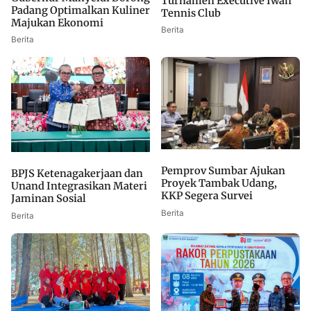
Turnamen Executive Iwan
Padang Optimalkan Kuliner
Tennis Club
Majukan Ekonomi
Berita
Berita
Pemprov Sumbar Ajukan
BPJS Ketenagakerjaan dan
Proyek Tambak Udang,
Unand Integrasikan Materi
KKP Segera Survei
Jaminan Sosial
Berita
Berita