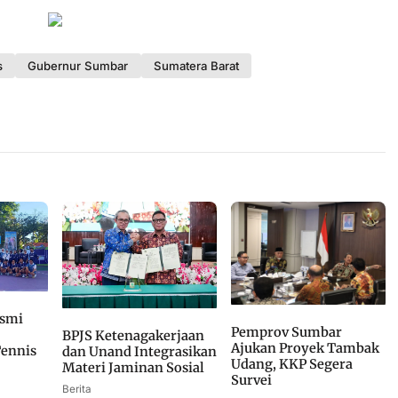
s
Gubernur Sumbar
Sumatera Barat
esmi
Pemprov Sumbar
BPJS Ketenagakerjaan
Ajukan Proyek Tambak
Tennis
dan Unand Integrasikan
Udang, KKP Segera
Materi Jaminan Sosial
Survei
Berita