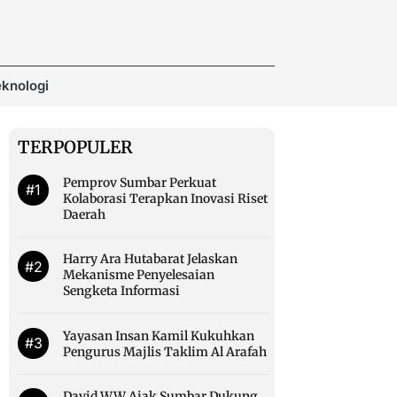
knologi
TERPOPULER
Pemprov Sumbar Perkuat
#1
Kolaborasi Terapkan Inovasi Riset
Daerah
Harry Ara Hutabarat Jelaskan
#2
Mekanisme Penyelesaian
Sengketa Informasi
Yayasan Insan Kamil Kukuhkan
#3
Pengurus Majlis Taklim Al Arafah
David WW Ajak Sumbar Dukung