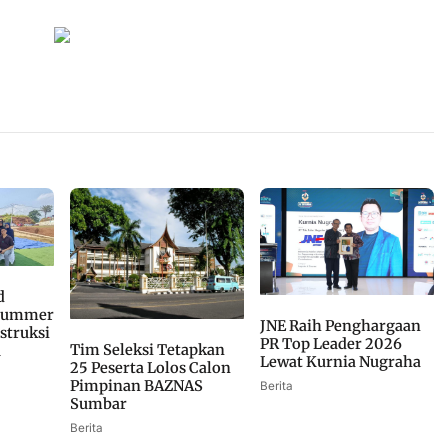
d
 Summer
JNE Raih Penghargaan
struksi
PR Top Leader 2026
Tim Seleksi Tetapkan
u
Lewat Kurnia Nugraha
25 Peserta Lolos Calon
Pimpinan BAZNAS
Berita
Sumbar
Berita