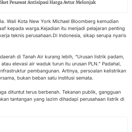
ket Pesawat Antisipasi Harga Avtur Melonjak
yala. Wali Kota New York Michael Bloomberg kemudian
f kepada warga.Kejadian itu menjadi pelajaran penting
kerja teknis perusahaan.Di Indonesia, sikap serupa nyaris
aerah di Tanah Air kurang lebih, “Urusan listrik padam,
tau elevasi air waduk turun itu urusan PLN.” Padahal,
 infrastruktur pembangunan. Artinya, persoalan kelistrikan
sama, bukan beban satu institusi semata.
uga dituntut terus berbenah. Tekanan publik, gangguan
akan tantangan yang lazim dihadapi perusahaan listrik di