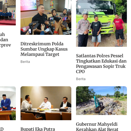
uh
 dan
Ditreskrimum Polda
rprov
Sumbar Ungkap Kasus
Melampaui Target
Satlantas Polres Pessel
Tingkatkan Edukasi dan
Berita
Pengawasan Sopir Truk
CPO
Berita
Gubernur Mahyeldi
Bupati Eka Putra
RD
Kerahkan Alat Berat