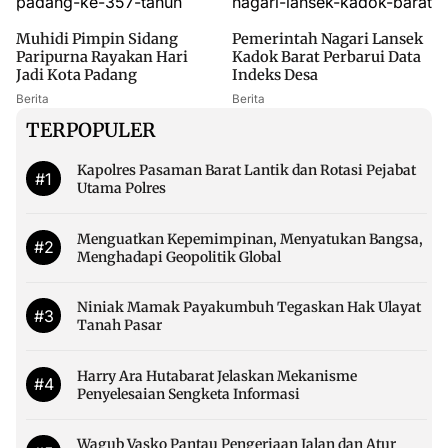
Muhidi Pimpin Sidang
Pemerintah Nagari Lansek
Paripurna Rayakan Hari
Kadok Barat Perbarui Data
Jadi Kota Padang
Indeks Desa
Berita
Berita
TERPOPULER
Kapolres Pasaman Barat Lantik dan Rotasi Pejabat
#1
Utama Polres
Menguatkan Kepemimpinan, Menyatukan Bangsa,
#2
Menghadapi Geopolitik Global
Niniak Mamak Payakumbuh Tegaskan Hak Ulayat
#3
Tanah Pasar
Harry Ara Hutabarat Jelaskan Mekanisme
#4
Penyelesaian Sengketa Informasi
Wagub Vasko Pantau Pengerjaan Jalan dan Atur