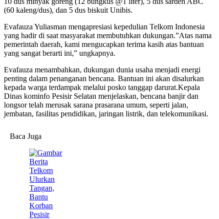
10 dus minyak goreng (12 bungkus @1 liter), 5 dus sarden ABC
(60 kaleng/dus), dan 5 dus biskuit Unibis.
Evafauza Yuliasman mengapresiasi kepedulian Telkom Indonesia
yang hadir di saat masyarakat membutuhkan dukungan.”Atas nama
pemerintah daerah, kami mengucapkan terima kasih atas bantuan
yang sangat berarti ini,” ungkapnya.
Evafauza menambahkan, dukungan dunia usaha menjadi energi
penting dalam penanganan bencana. Bantuan ini akan disalurkan
kepada warga terdampak melalui posko tanggap darurat.Kepala
Dinas kominfo Pesisir Selatan menjelaskan, bencana banjir dan
longsor telah merusak sarana prasarana umum, seperti jalan,
jembatan, fasilitas pendidikan, jaringan listrik, dan telekomunikasi.
Baca Juga