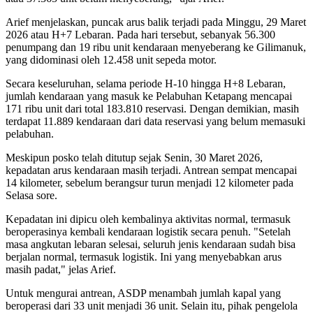
Arief menjelaskan, puncak arus balik terjadi pada Minggu, 29 Maret
2026 atau H+7 Lebaran. Pada hari tersebut, sebanyak 56.300
penumpang dan 19 ribu unit kendaraan menyeberang ke Gilimanuk,
yang didominasi oleh 12.458 unit sepeda motor.
Secara keseluruhan, selama periode H-10 hingga H+8 Lebaran,
jumlah kendaraan yang masuk ke Pelabuhan Ketapang mencapai
171 ribu unit dari total 183.810 reservasi. Dengan demikian, masih
terdapat 11.889 kendaraan dari data reservasi yang belum memasuki
pelabuhan.
Meskipun posko telah ditutup sejak Senin, 30 Maret 2026,
kepadatan arus kendaraan masih terjadi. Antrean sempat mencapai
14 kilometer, sebelum berangsur turun menjadi 12 kilometer pada
Selasa sore.
Kepadatan ini dipicu oleh kembalinya aktivitas normal, termasuk
beroperasinya kembali kendaraan logistik secara penuh. "Setelah
masa angkutan lebaran selesai, seluruh jenis kendaraan sudah bisa
berjalan normal, termasuk logistik. Ini yang menyebabkan arus
masih padat," jelas Arief.
Untuk mengurai antrean, ASDP menambah jumlah kapal yang
beroperasi dari 33 unit menjadi 36 unit. Selain itu, pihak pengelola