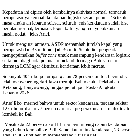
Kepadatan ini dipicu oleh kembalinya aktivitas normal, termasuk
beroperasinya kembali kendaraan logistik secara penuh. "Setelah
masa angkutan lebaran selesai, seluruh jenis kendaraan sudah bisa
berjalan normal, termasuk logistik. Ini yang menyebabkan arus
masih padat," jelas Arief.
Untuk mengurai antrean, ASDP menambah jumlah kapal yang
beroperasi dari 33 unit menjadi 36 unit. Selain itu, pengelola
mengoptimalkan
buffer zone
untuk menampung kendaraan logistik
serta membagi pola pemuatan melalui dermaga Bulusan dan
dermaga LCM agar distribusi kendaraan lebih merata.
Sebanyak 404 ribu penumpang atau 78 persen dari total pemudik
telah menyeberang dari Jawa menuju Bali melalui Pelabuhan
Ketapang, Banyuwangi, hingga penutupan Posko Angkutan
Lebaran 2026.
Arief Eko, merinci bahwa untuk sektor kendaraan, tercatat sekitar
127 ribu unit atau 77 persen dari total pergerakan arus mudik telah
kembali ke Bali.
"Masih ada 22 persen atau 113 ribu penumpang dalam kendaraan
yang belum kembali ke Bali. Sementara untuk kendaraan, 23 persen
atau 37.365 unit belum menyeberang," ujar Arief.