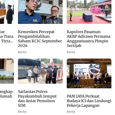
Kemenkeu Percepat
tar
Kapolres Pasaman
Pengambilalihan
a Tiara
AKBP Adirawa Permana
Saham KCIC September
irta...
Anggawisastra Pimpin
2026
Sertijab
Berita
Berita
Tangkap
Satlantas Polres
 Rumah
Payakumbuh Jemput
PAM JAYA Perkuat
dan Antar Pemohon
Budaya K3 dan Lindungi
SIM
Pekerja Lapangan
Berita
Berita