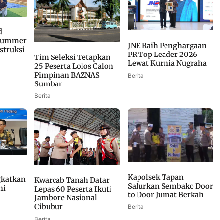
d
 Summer
JNE Raih Penghargaan
struksi
PR Top Leader 2026
Tim Seleksi Tetapkan
u
Lewat Kurnia Nugraha
25 Peserta Lolos Calon
Pimpinan BAZNAS
Berita
Sumbar
Berita
Kapolsek Tapan
gkatkan
Kwarcab Tanah Datar
Salurkan Sembako Door
ni
Lepas 60 Peserta Ikuti
to Door Jumat Berkah
Jambore Nasional
Cibubur
Berita
Berita