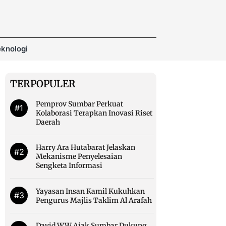
knologi
TERPOPULER
Pemprov Sumbar Perkuat
#1
Kolaborasi Terapkan Inovasi Riset
Daerah
Harry Ara Hutabarat Jelaskan
#2
Mekanisme Penyelesaian
Sengketa Informasi
Yayasan Insan Kamil Kukuhkan
#3
Pengurus Majlis Taklim Al Arafah
David WW Ajak Sumbar Dukung