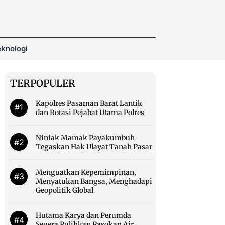
knologi
TERPOPULER
Kapolres Pasaman Barat Lantik
#1
dan Rotasi Pejabat Utama Polres
Niniak Mamak Payakumbuh
#2
Tegaskan Hak Ulayat Tanah Pasar
Menguatkan Kepemimpinan,
#3
Menyatukan Bangsa, Menghadapi
Geopolitik Global
Hutama Karya dan Perumda
#4
Segera Pulihkan Pasokan Air