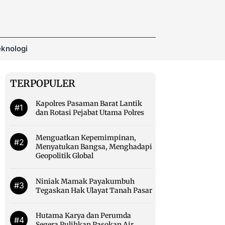
knologi
TERPOPULER
Kapolres Pasaman Barat Lantik
#1
dan Rotasi Pejabat Utama Polres
Menguatkan Kepemimpinan,
#2
Menyatukan Bangsa, Menghadapi
Geopolitik Global
Niniak Mamak Payakumbuh
#3
Tegaskan Hak Ulayat Tanah Pasar
Hutama Karya dan Perumda
#4
Segera Pulihkan Pasokan Air