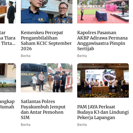
Kemenkeu Percepat
tar
Kapolres Pasaman
Pengambilalihan
a Tiara
AKBP Adirawa Permana
Saham KCIC September
irta...
Anggawisastra Pimpin
2026
Sertijab
Berita
Berita
Tangkap
Satlantas Polres
 Rumah
Payakumbuh Jemput
PAM JAYA Perkuat
dan Antar Pemohon
Budaya K3 dan Lindungi
SIM
Pekerja Lapangan
Berita
Berita