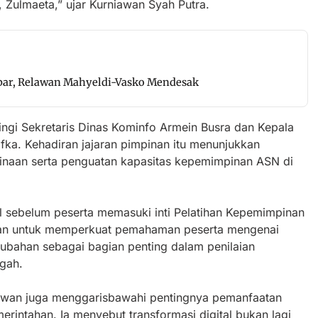
 Zulmaeta,” ujar Kurniawan Syah Putra.
bar, Relawan Mahyeldi-Vasko Mendesak
ingi Sekretaris Dinas Kominfo Armein Busra dan Kepala
a. Kehadiran jajaran pimpinan itu menunjukkan
naan serta penguatan kapasitas kepemimpinan ASN di
l sebelum peserta memasuki inti Pelatihan Kepemimpinan
dkan untuk memperkuat pemahaman peserta mengenai
ubahan sebagai bagian penting dalam penilaian
gah.
iawan juga menggarisbawahi pentingnya pemanfaatan
rintahan. Ia menyebut transformasi digital bukan lagi