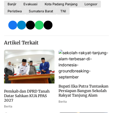
Banjir
Evakuasi
Kota Padang Panjang
Longsor
Peristiwa
Sumatera Barat
TNI
Artikel Terkait
Bupati Eka Putra Tuntaskan
Persiapan Bangun Sekolah
Pemkab dan DPRD Tanah
Rakyat Tanjung Alam
Datar Sahkan KUA PPAS
2027
Berita
Berita