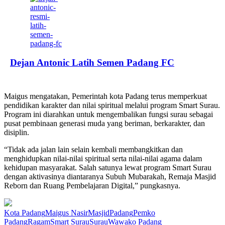
Dejan Antonic Latih Semen Padang FC
Maigus mengatakan, Pemerintah kota Padang terus memperkuat
pendidikan karakter dan nilai spiritual melalui program Smart Surau.
Program ini diarahkan untuk mengembalikan fungsi surau sebagai
pusat pembinaan generasi muda yang beriman, berkarakter, dan
disiplin.
“Tidak ada jalan lain selain kembali membangkitkan dan
menghidupkan nilai-nilai spiritual serta nilai-nilai agama dalam
kehidupan masyarakat. Salah satunya lewat program Smart Surau
dengan aktivasinya diantaranya Subuh Mubarakah, Remaja Masjid
Reborn dan Ruang Pembelajaran Digital,” pungkasnya.
Kota Padang
Maigus Nasir
Masjid
Padang
Pemko
Padang
Ragam
Smart Surau
Surau
Wawako Padang