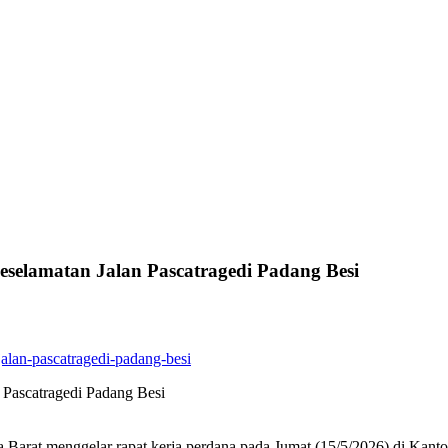
selamatan Jalan Pascatragedi Padang Besi
 Pascatragedi Padang Besi
 Barat menggelar rapat kerja perdana pada Jumat (15/5/2026) di Kanto