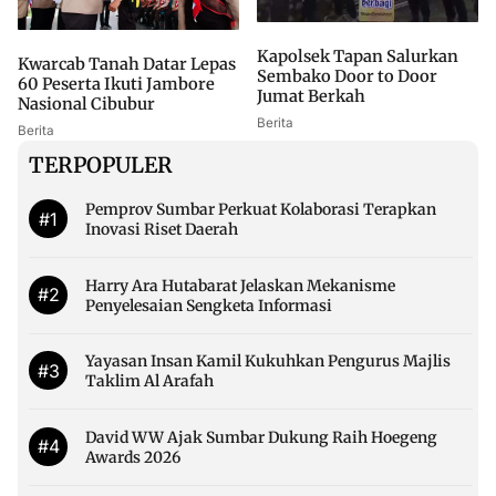
Kapolsek Tapan Salurkan
Kwarcab Tanah Datar Lepas
Sembako Door to Door
60 Peserta Ikuti Jambore
Jumat Berkah
Nasional Cibubur
Berita
Berita
TERPOPULER
Pemprov Sumbar Perkuat Kolaborasi Terapkan
#1
Inovasi Riset Daerah
Harry Ara Hutabarat Jelaskan Mekanisme
#2
Penyelesaian Sengketa Informasi
Yayasan Insan Kamil Kukuhkan Pengurus Majlis
#3
Taklim Al Arafah
David WW Ajak Sumbar Dukung Raih Hoegeng
#4
Awards 2026