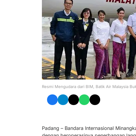
Resmi Mengudara dari BIM, Batik Air Malaysia B
Padang – Bandara Internasional Minangk
dengan beroperasinya penerbangan langs