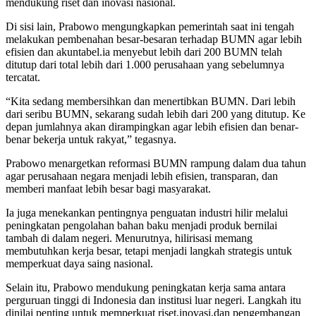
mendukung riset dan inovasi nasional.
Di sisi lain, Prabowo mengungkapkan pemerintah saat ini tengah
melakukan pembenahan besar-besaran terhadap BUMN agar lebih
efisien dan akuntabel.ia menyebut lebih dari 200 BUMN telah
ditutup dari total lebih dari 1.000 perusahaan yang sebelumnya
tercatat.
“Kita sedang membersihkan dan menertibkan BUMN. Dari lebih
dari seribu BUMN, sekarang sudah lebih dari 200 yang ditutup. Ke
depan jumlahnya akan dirampingkan agar lebih efisien dan benar-
benar bekerja untuk rakyat,” tegasnya.
Prabowo menargetkan reformasi BUMN rampung dalam dua tahun
agar perusahaan negara menjadi lebih efisien, transparan, dan
memberi manfaat lebih besar bagi masyarakat.
Ia juga menekankan pentingnya penguatan industri hilir melalui
peningkatan pengolahan bahan baku menjadi produk bernilai
tambah di dalam negeri. Menurutnya, hilirisasi memang
membutuhkan kerja besar, tetapi menjadi langkah strategis untuk
memperkuat daya saing nasional.
Selain itu, Prabowo mendukung peningkatan kerja sama antara
perguruan tinggi di Indonesia dan institusi luar negeri. Langkah itu
dinilai penting untuk memperkuat riset,inovasi,dan pengembangan