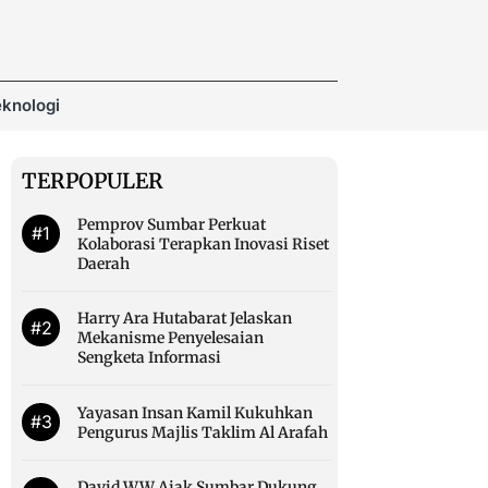
knologi
TERPOPULER
Pemprov Sumbar Perkuat
#1
Kolaborasi Terapkan Inovasi Riset
Daerah
Harry Ara Hutabarat Jelaskan
#2
Mekanisme Penyelesaian
Sengketa Informasi
Yayasan Insan Kamil Kukuhkan
#3
Pengurus Majlis Taklim Al Arafah
David WW Ajak Sumbar Dukung