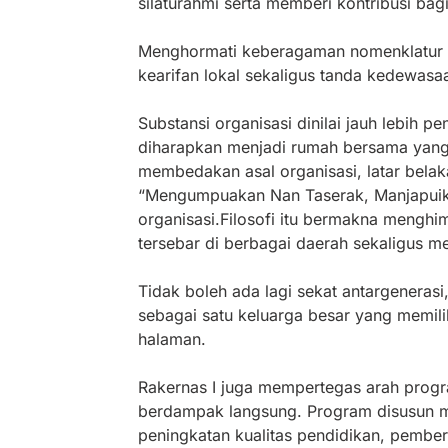
silaturahmi serta memberi kontribusi bag
Menghormati keberagaman nomenklatur 
kearifan lokal sekaligus tanda kedewasa
Substansi organisasi dinilai jauh lebih 
diharapkan menjadi rumah bersama yang 
membedakan asal organisasi, latar belak
“Mengumpuakan Nan Taserak, Manjapuik 
organisasi.Filosofi itu bermakna menghi
tersebar di berbagai daerah sekaligus m
Tidak boleh ada lagi sekat antargeneras
sebagai satu keluarga besar yang memi
halaman.
Rakernas I juga mempertegas arah progr
berdampak langsung. Program disusun
peningkatan kualitas pendidikan, pemb