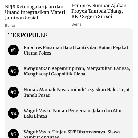
Pemprov Sumbar Ajukan
BPJS Ketenagakerjaan dan
Proyek Tambak Udang,
Unand Integrasikan Materi
KKP Segera Survei
Jaminan Sosial
Berita
Berita
TERPOPULER
Kapolres Pasaman Barat Lantik dan Rotasi Pejabat
#1
Utama Polres
Menguatkan Kepemimpinan, Menyatukan Bangsa,
#2
Menghadapi Geopolitik Global
Niniak Mamak Payakumbuh Tegaskan Hak Ulayat
#3
Tanah Pasar
Wagub Vasko Pantau Pengerjaan Jalan dan Atur
#4
Lalu Lintas
Wagub Vasko Tinjau SRT Dharmasraya, Siswa
#5
Sambut Antusias