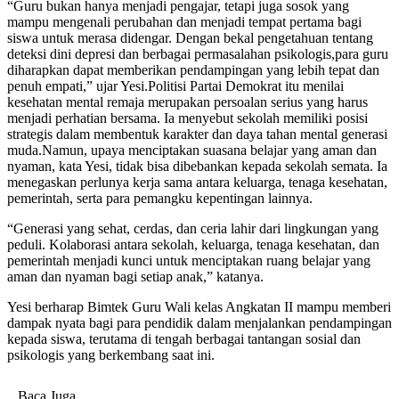
“Guru bukan hanya menjadi pengajar, tetapi juga sosok yang
mampu mengenali perubahan dan menjadi tempat pertama bagi
siswa untuk merasa didengar. Dengan bekal pengetahuan tentang
deteksi dini depresi dan berbagai permasalahan psikologis,para guru
diharapkan dapat memberikan pendampingan yang lebih tepat dan
penuh empati,” ujar Yesi.Politisi Partai Demokrat itu menilai
kesehatan mental remaja merupakan persoalan serius yang harus
menjadi perhatian bersama. Ia menyebut sekolah memiliki posisi
strategis dalam membentuk karakter dan daya tahan mental generasi
muda.Namun, upaya menciptakan suasana belajar yang aman dan
nyaman, kata Yesi, tidak bisa dibebankan kepada sekolah semata. Ia
menegaskan perlunya kerja sama antara keluarga, tenaga kesehatan,
pemerintah, serta para pemangku kepentingan lainnya.
“Generasi yang sehat, cerdas, dan ceria lahir dari lingkungan yang
peduli. Kolaborasi antara sekolah, keluarga, tenaga kesehatan, dan
pemerintah menjadi kunci untuk menciptakan ruang belajar yang
aman dan nyaman bagi setiap anak,” katanya.
Yesi berharap Bimtek Guru Wali kelas Angkatan II mampu memberi
dampak nyata bagi para pendidik dalam menjalankan pendampingan
kepada siswa, terutama di tengah berbagai tantangan sosial dan
psikologis yang berkembang saat ini.
Baca Juga