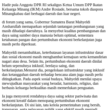
Hadir pula Anggota DPR RI sekaligus Ketua Umum DPP Ikatan
Keluarga Minang (IKM) Andre Rosiade, bersama tokoh diaspora
Minangkabau dari berbagai daerah dan luar negeri.
di forum yang sama, Gubernur Sumatera Barat Mahyeldi
Ansharullah memaparkan sejumlah tantangan pembangunan yang
masih dihadapi daerahnya. Ia menyebut kualitas pembangunan dan
daya saing sumber daya manusia belum optimal, sementara
ketahanan pangan dan pertumbuhan ekonomi berkelanjutan juga
masih perlu diperkuat.
Mahyeldi menambahkan, keterbatasan layanan infrastruktur dasar
dan sosial ekonomi masih menghambat kemajuan serta kemandirian
nagari atau desa. Selain itu, pertumbuhan ekonomi daerah dinilai
belum sepenuhnya inklusif, berdaya saing, dan
berkelanjutan.Menurut dia, pengelolaan infrastruktur yang inklusif
dan ketangguhan daerah terhadap bencana alam juga masih perlu
ditingkatkan. Pada aspek sosial budaya, Mahyeldi menilai upaya
mewujudkan masyarakat yang beradat, harmonis, religius, dan
berbasis keluarga berkualitas masih memerlukan penguatan.
Ia juga menyoroti rendahnya daya saing sektor pariwisata dan
ekonomi kreatif dalam menopang pertumbuhan ekonomi
berkelanjutan. Di sisi lain, tata kelola pemerintahan yang bersih,
transparan, serta pelayanan publik yang efektif masih menjadi