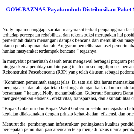
GOW-BAZNAS Payakumbuh Distribusikan Paket S
Nolly juga menanggapi sorotan masyarakat terkait penganggaran fasil
terhadap percepatan rehabilitasi dan rekonstruksi merupakan hal po
pemerintah dalam menangani dampak bencana dan memulihkan masyarak
utama pembangunan daerah. Anggaran pemeliharaan aset pemerintahan 
hunian masyarakat terdampak bencana,” tegasnya.
Ia menyebut pemerintah daerah terus mengawal berbagai program p
hingga skema pembiayaan lain yang telah dan sedang diproses bersam
Rekonstruksi Pascabencana (R3P) yang telah disusun sebagai pedom
“Komitmen pemerintah sangat jelas. Di satu sisi kita harus memasti
menjaga aset daerah agar tetap berfungsi dengan baik dalam menduku
bersamaan,” katanya.Nolly menambahkan, Gubernur Sumatera Barat m
mengedepankan efisiensi, efektivitas, transparansi, dan akuntabilita
“Bapak Gubernur dan Bapak Wakil Gubernur selalu menegaskan bahwa 
kegiatan dilaksanakan dengan prinsip kehati-hatian, efisiensi, dan orie
Menurut dia, pembangunan infrastruktur, peningkatan kualitas pendid
percepatan pemulihan pascabencana tetap menjadi fokus utama pemba