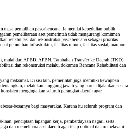
lam masa pemulihan pascabencana. Ia menilai kepedulian publik
anggaran pemeliharaan aset pemerintah tidak mengurangi komitmen
rehabilitasi dan rekonstruksi pascabencana sebagai prioritas
pemulihan infrastruktur, fasilitas umum, fasilitas sosial, maupun
aan, mulai dari APBD, APBN, Tambahan Transfer ke Daerah (TKD),
ilitasi dan rekonstruksi melalui dokumen Rencana Rehabilitasi dan
ang maksimal. Di sisi lain, pemerintah juga memiliki kewajiban
ertentangkan, melainkan tanggung jawab yang harus dijalankan secara
onsisten mengingatkan seluruh perangkat daerah agar
besar-besarnya bagi masyarakat. Karena itu seluruh program dan
skinan, penciptaan lapangan kerja, pemberdayaan nagari, serta
aga dan memelihara aset daerah agar tetap optimal dalam melayani