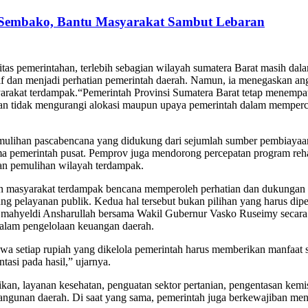
embako, Bantu Masyarakat Sambut Lebaran
itas pemerintahan, terlebih sebagian wilayah sumatera Barat masih da
sitif dan menjadi perhatian pemerintah daerah. Namun, ia menegaskan 
at terdampak.“Pemerintah Provinsi Sumatera Barat tetap menempatkan 
tidak mengurangi alokasi maupun upaya pemerintah dalam mempercepat 
emulihan pascabencana yang didukung dari sejumlah sumber pembiay
a pemerintah pusat. Pemprov juga mendorong percepatan program rehab
an pemulihan wilayah terdampak.
kan masyarakat terdampak bencana memperoleh perhatian dan dukungan y
ng pelayanan publik. Kedua hal tersebut bukan pilihan yang harus dip
ahyeldi Ansharullah bersama Wakil Gubernur Vasko Ruseimy secara k
s dalam pengelolaan keuangan daerah.
setiap rupiah yang dikelola pemerintah harus memberikan manfaat se
ntasi pada hasil,” ujarnya.
ikan, layanan kesehatan, penguatan sektor pertanian, pengentasan kemi
ngunan daerah. Di saat yang sama, pemerintah juga berkewajiban menj